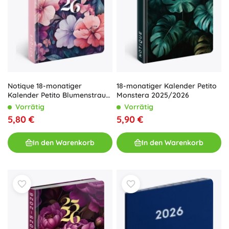
Notique 18-monatiger
18-monatiger Kalender Petito
Kalender Petito Blumenstrauß
Monstera 2025/2026
2025-2026
Vorrätig
Vorrätig
5,80 €
5,90 €
In den Warenkorb
In den Warenkorb