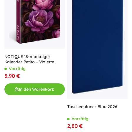
NOTIQUE 18-monatiger
Kalender Petito – Violette
Blumen 2025/2026, 11 x 17 cm
Vorrätig
5,90 €
In den Warenkorb
Taschenplaner Blau 2026
Vorrätig
2,80 €