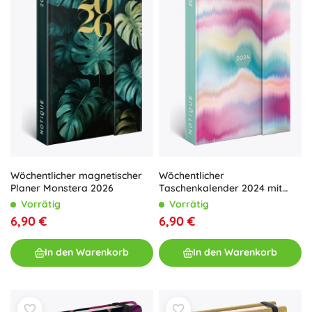
Wöchentlicher magnetischer
Wöchentlicher
Planer Monstera 2026
Taschenkalender 2024 mit
Magnetverschluss, Batik, 11 ×
Vorrätig
Vorrätig
16 cm
6,90 €
6,90 €
In den Warenkorb
In den Warenkorb