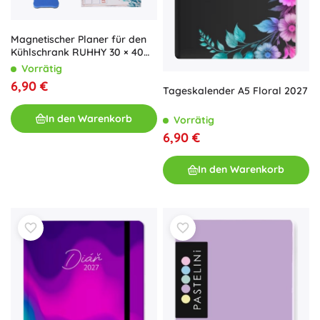
Magnetischer Planer für den
Kühlschrank RUHHY 30 × 40
cm, trocken abwischbarer
Vorrätig
Kalender
6,90 €
Tageskalender A5 Floral 2027
In den Warenkorb
Vorrätig
6,90 €
In den Warenkorb