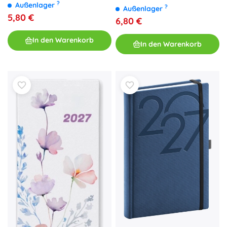
2027, 9,8 × 14,5 cm
?
Außenlager
21 cm
?
Außenlager
5,80 €
6,80 €
In den Warenkorb
In den Warenkorb