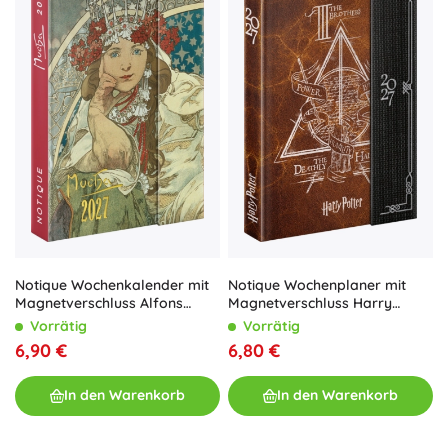
Notique Wochenkalender mit
Notique Wochenplaner mit
Magnetverschluss Alfons
Magnetverschluss Harry
Mucha 2027 11 × 16 cm
Potter – Heiligtümer des Todes
Vorrätig
Vorrätig
2027 (11 × 16 cm)
6,90 €
6,80 €
In den Warenkorb
In den Warenkorb