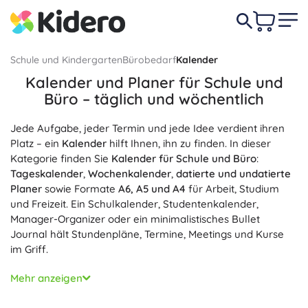
Schule und Kindergarten
Bürobedarf
Kalender
Kalender und Planer für Schule und
Büro – täglich und wöchentlich
Jede Aufgabe, jeder Termin und jede Idee verdient ihren
Platz – ein
Kalender
hilft Ihnen, ihn zu finden. In dieser
Kategorie finden Sie
Kalender für Schule und Büro
:
Tageskalender
,
Wochenkalender
,
datierte und undatierte
Planer
sowie Formate
A6, A5 und A4
für Arbeit, Studium
und Freizeit. Ein Schulkalender, Studentenkalender,
Manager-Organizer oder ein minimalistisches Bullet
Journal hält Stundenpläne, Termine, Meetings und Kurse
im Griff.
Eine durchdachte Inneneinteilung bietet
Mehr anzeigen
Monatsübersichten
,
To-do-Listen
, Ziele, Kontakte und
Notizseiten. Wählen Sie
Spiral- (Ring-)bindung
für