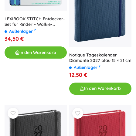
LEXIBOOK STITCH Entdecker-
Set für Kinder – Walkie-
Talkies, Fernglas,
?
Außenlager
Taschenlampe und Kompass
34,50 €
In den Warenkorb
Notique Tageskalender
Diamante 2027 blau 15 × 21 cm
?
Außenlager
12,50 €
In den Warenkorb