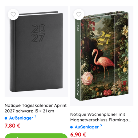
Notique Tageskalender Aprint
2027 schwarz 15 × 21 cm
Notique Wochenplaner mit
?
Außenlager
Magnetverschluss Flamingo
7,80 €
2027 (11 × 16 cm)
?
Außenlager
6,90 €