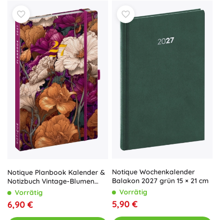
Notique Wochenkalender
Notique Planbook Kalender &
Balakon 2027 grün 15 × 21 cm
Notizbuch Vintage-Blumen
2027, 13 × 21 cm
Vorrätig
Vorrätig
5,90 €
6,90 €