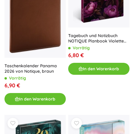
Tagebuch und Notizbuch
NOTIQUE Planbook Violette
Blumen 2026
Vorrätig
6,80 €
Taschenkalender Panama
In den Warenkorb
2026 von Notique, braun
Vorrätig
6,90 €
In den Warenkorb