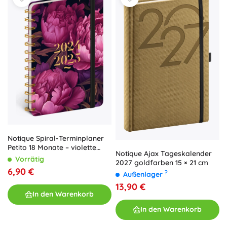
Notique Spiral-Terminplaner
Petito 18 Monate – violette
Notique Ajax Tageskalender
Blüten 2024/2025, 13 × 18 cm
Vorrätig
2027 goldfarben 15 × 21 cm
6,90 €
?
Außenlager
13,90 €
In den Warenkorb
In den Warenkorb