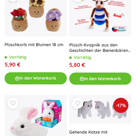
Plüschkorb mit Blumen 18 cm
Plüsch-Kvapník aus den
Geschichten der Bienenbären
32 cm mit Sound
Vorrätig
Vorrätig
5,90 €
5,80 €
In den Warenkorb
In den Warenkorb
-17%
Gehende Katze mit