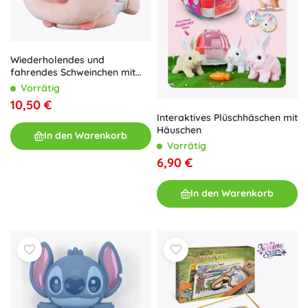
Wiederholendes und
fahrendes Schweinchen mit
Effekten 20 cm
Vorrätig
10,50 €
Interaktives Plüschhäschen mit
Häuschen
In den Warenkorb
Vorrätig
6,90 €
In den Warenkorb