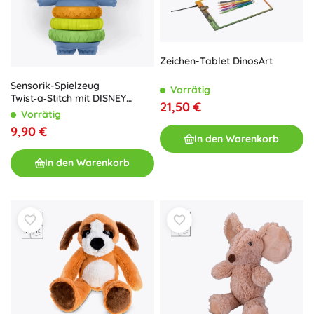
Zeichen-Tablet DinosArt
Sensorik-Spielzeug
Vorrätig
Twist‑a‑Stitch mit DISNEY
21,50 €
STITCH Motiv 3m+
Vorrätig
9,90 €
In den Warenkorb
In den Warenkorb