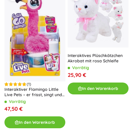
Interaktives Plüschkätzchen
Akrobat mit rosa Schleife
Vorrätig
25,90 €
(1)
In den Warenkorb
Interaktiver Flamingo Little
Live Pets – er frisst, singt und
geht auf die Toilette
Vorrätig
47,50 €
In den Warenkorb