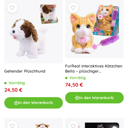
FurReal interaktives Kätzchen
Gehender Plüschhund
Bella – plüschiger
Spielgefährte 30 cm
Vorrätig
Vorrätig
74,50 €
24,50 €
In den Warenkorb
In den Warenkorb