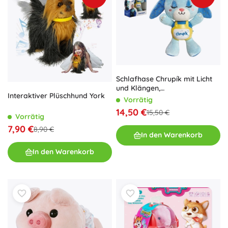
Schlafhase Chrupík mit Licht
und Klängen,
Interaktiver Plüschhund York
batteriebetrieben, für Kinder
Vorrätig
ab 6 Monaten
14,50 €
15,50 €
Vorrätig
7,90 €
8,90 €
In den Warenkorb
In den Warenkorb