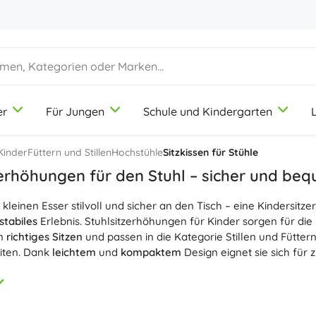
er
Für Jungen
Schule und Kindergarten
1-3 Jahre
1-3 Jahre
1-3 Jahre
Künstlerbedarf
Duplo
Berufespiele
Kinder
Füttern und Stillen
Hochstühle
Sitzkissen für Stühle
Knete
Schönheitssalon
erhöhungen für den Stuhl – sicher und be
Buntstifte
Köche
 kleinen Esser stilvoll und sicher an den Tisch – eine Kindersitz
Filzstifte
Laden spielen
9-12 Jahre
9-12 Jahre
9-12 Jahre
Icons
stabiles
Erlebnis. Stuhlsitzerhöhungen für Kinder sorgen für die
Stempel
Werkstatt
rn
richtiges Sitzen
und passen in die Kategorie Stillen und Fütte
Schürzen und Tischdecken
Haushalt
iten. Dank
leichtem
und
kompaktem
Design eignet sie sich für
+
+
Mehr anzeigen
Mehr anzeigen
Disney
Komfort stehen an erster Stelle: Eine Kindersitzerhöhung für den 
Sitzfläche und Rückenlehne und häufig auch Sicherheitsgurte 
le hält. Weiche Polsterung und eine
ergonomische Form
sorgen 
Trinkflaschen
Lizenzen