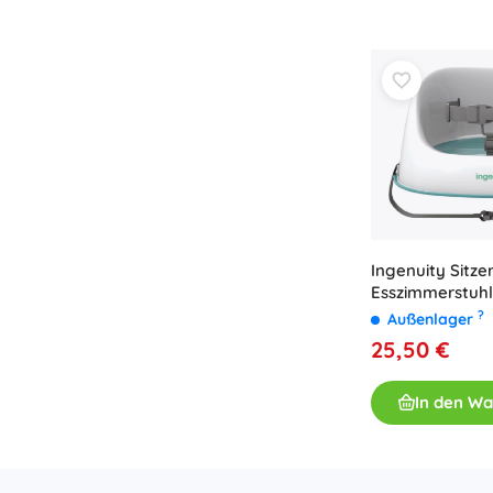
Spielzeug für die Kleinsten
Rasseln, Beißringe und Schnuller
Interaktive Spielzeuge
Steckspiele, Klopfspiele, Bausteine
Kuscheltiere und Schmusetücher
Schiebe- und Ziehspielzeug
+
Mehr anzeigen
Badewannenspielzeug
Ingenuity Sitze
Esszimmerstuhl 
teal
?
Außenlager
25,50 €
In den W