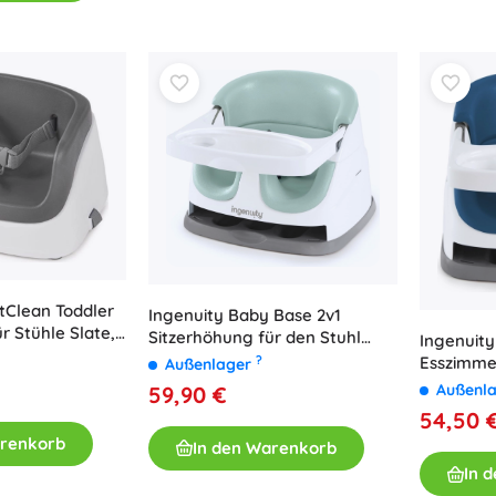
Bluey
Outdoor-Spiele
Kinderfahrzeuge
Sandspielzeug
Jurassic World
Wasserspielzeug
Seifenblasen
+
Mehr anzeigen
DC
Puppen und Babys
Puppen
Wednesday
tClean Toddler
Ingenuity Baby Base 2v1
Zubehör für Baby-Puppen
r Stühle Slate,
Sitzerhöhung für den Stuhl
Ingenuity
Babypuppen
 kg
(Mist)
?
Esszimmer
Außenlager
Zubehör für Puppen
Base Nig
Außenl
59,90 €
Die Eiskönigin
Stoffpuppen
54,50 
+
Mehr anzeigen
arenkorb
In den Warenkorb
In 