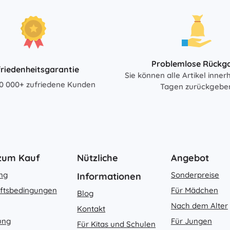
Bücher
Arbeits- und Spaßhefte
Für die Kleinsten
Buchzubehör
Problemlose Rückg
riedenheitsgarantie
Postkarten
Sie können alle Artikel inner
Für kleine Erzählerinnen und Erzähler
0 000+ zufriedene Kunden
Tagen zurückgebe
+
Mehr anzeigen
Ladenausstattung
 zum Kauf
Nützliche
Angebot
ung
Sonderpreise
Informationen
ftsbedingungen
Für Mädchen
Blog
Nach dem Alter
Kontakt
ung
Für Jungen
Für Kitas und Schulen