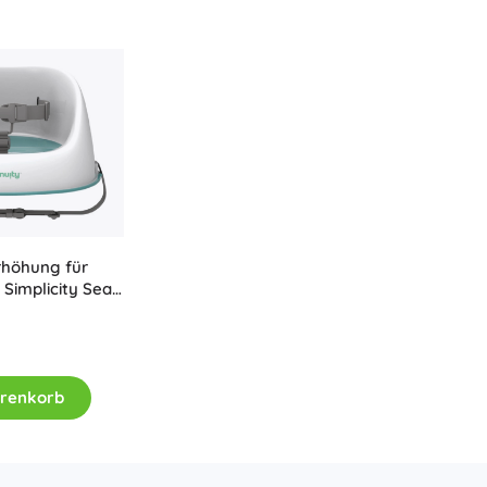
Ausstattung für Kinder
Sicherheit
Füttern und Stillen
Baden
Schlaf
Kinderwagen
+
Mehr anzeigen
Elektronisches Spielzeug
rhöhung für
Simplicity Seat
Ferngesteuertes Spielzeug
Spielkonsolen
Drohnen
Mikroskope und Teleskope
arenkorb
Siehe
+
Mehr anzeigen