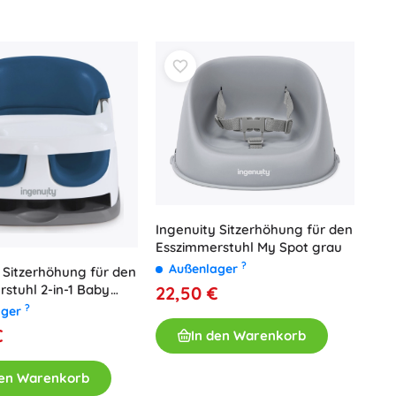
Art
Plüschtiere
Plüschfiguren aus Filmen und Märchen
Interaktive Plüschtiere
One Piece
Anhänger
Plüschtiere und Schmusetücher für die Kleinsten
+
Mehr anzeigen
Gabbys magisches Haus
Kinderzimmer
Ingenuity Sitzerhöhung für den
Dekorationen
Avatar
Esszimmerstuhl My Spot grau
Nachtlichter und Projektoren
?
Außenlager
 Sitzerhöhung für den
Stauraum
stuhl 2-in-1 Baby
22,50 €
Hüpfspielzeuge und Wippgeräte
ht Sky
?
ager
Zelte und Spielhäuser
€
In den Warenkorb
+
Mehr anzeigen
den Warenkorb