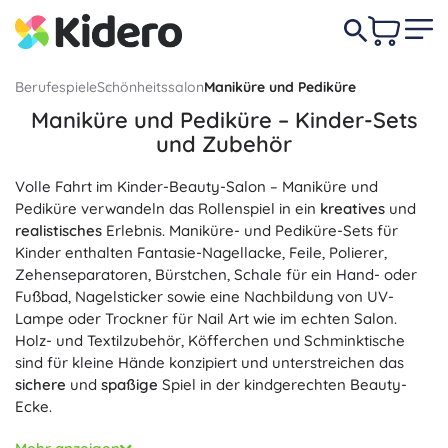
Berufespiele
Schönheitssalon
Maniküre und Pediküre
Maniküre und Pediküre – Kinder-Sets
und Zubehör
Volle Fahrt im Kinder-Beauty-Salon – Maniküre und
Pediküre verwandeln das Rollenspiel in ein
kreatives
und
realistisches
Erlebnis. Maniküre- und Pediküre-Sets für
Kinder enthalten Fantasie-Nagellacke, Feile, Polierer,
Zehenseparatoren, Bürstchen, Schale für ein Hand- oder
Fußbad, Nagelsticker sowie eine Nachbildung von UV-
Lampe oder Trockner für Nail Art wie im echten Salon.
Holz- und Textilzubehör, Köfferchen und Schminktische
sind für kleine Hände konzipiert und unterstreichen das
sichere
und
spaßige
Spiel in der kindgerechten Beauty-
Ecke.
Kinder-Maniküre und Kinder-Pediküre fördern die