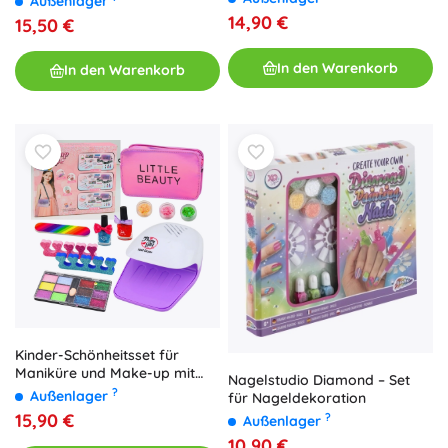
Außenlager
14,90 €
15,50 €
In den Warenkorb
In den Warenkorb
Kinder-Schönheitsset für
Maniküre und Make-up mit
Nagelstudio Diamond – Set
Handtasche, 20 Teile
?
Außenlager
für Nageldekoration
15,90 €
?
Außenlager
10,90 €