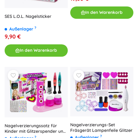
In den Warenkorb
SES L.O.L. Nagelsticker
?
Außenlager
9,90 €
In den Warenkorb
Nagelverzierungs-Set
Nagelverzierungssatz für
Fräsgerät Lampenfeile Glitzer
Kinder mit Glitzerspender und
bunten Aufklebern
?
Außenlager
?