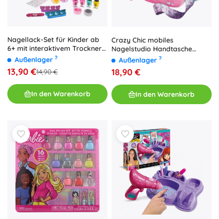
Nagellack-Set für Kinder ab
Crazy Chic mobiles
6+ mit interaktivem Trockner
Nagelstudio Handtasche
und Zubehör
Clementoni
?
?
Außenlager
Außenlager
13,90 €
18,90 €
14,90 €
In den Warenkorb
In den Warenkorb