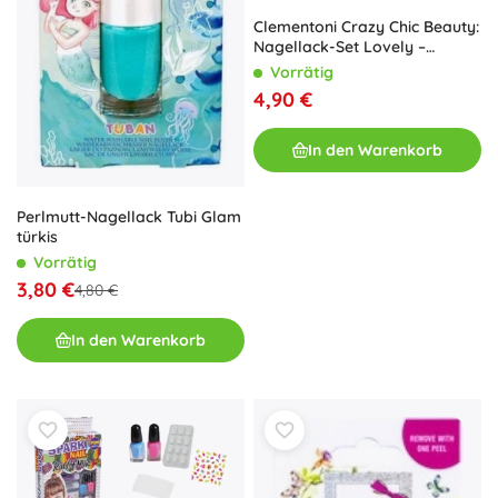
Clementoni Crazy Chic Beauty:
Nagellack-Set Lovely –
Doppelpack
Vorrätig
4,90 €
In den Warenkorb
Perlmutt-Nagellack Tubi Glam
türkis
Vorrätig
3,80 €
4,80 €
In den Warenkorb