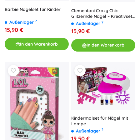
Barbie Nagelset für Kinder
Clementoni Crazy Chic
Glitzernde Nägel – Kreativset
?
zur Nagelverzierung für
Außenlager
?
Außenlager
Kinder
15,90 €
15,90 €
In den Warenkorb
In den Warenkorb
Kindermalset für Nägel mit
Lampe
?
Außenlager
19,50 €