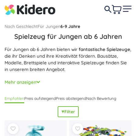
Nach Geschlecht
Für Jungen
6-9 Jahre
Spielzeug für Jungen ab 6 Jahren
Für Jungen ab 6 Jahren bieten wir
fantastische Spielzeuge
,
die ihr Denken und ihre Kreativität fördern. Bausätze,
Modelle, Brettspiele und interaktive Spielzeuge finden Sie
in unserem breiten Angebot.
Alle Produkte sind
sicher und hochwertig
, geeignet für
Mehr anzeigen
selbstständiges Spiel oder Spaß mit Freunden. Entdecken
Sie das richtige Geschenk für den kleinen Entdecker!
Empfohlen
Preis aufsteigend
Preis absteigend
Nach Bewertung
Filter