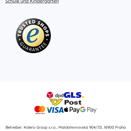
Schule und Kindergarten
Betreiber: Kidero Group s.r.o., Malobřevnovská 904/33, 16900 Praha