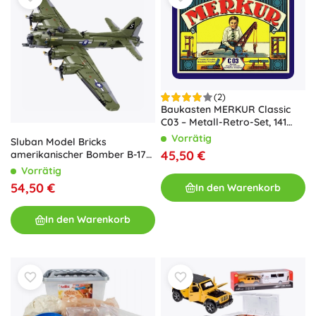
(2)
Baukasten MERKUR Classic
C03 – Metall-Retro-Set, 141
Modelle
Vorrätig
Sluban Model Bricks
45,50 €
amerikanischer Bomber B-17G
Flying Fortress 1:44
Vorrätig
54,50 €
In den Warenkorb
In den Warenkorb