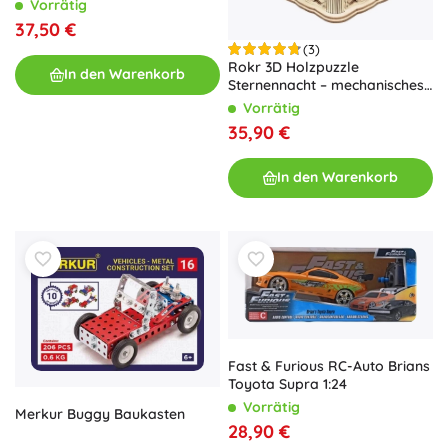
Vorrätig
37,50 €
(3)
Rokr 3D Holzpuzzle
In den Warenkorb
Sternennacht – mechanisches
Planetarium mit Spieluhr
Vorrätig
35,90 €
In den Warenkorb
Fast & Furious RC-Auto Brians
Toyota Supra 1:24
Vorrätig
Merkur Buggy Baukasten
28,90 €