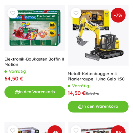
-7%
Elektronik-Baukasten Boffin II
Motion
Vorrätig
Metall-Kettenbagger mit
64,50 €
Planierraupe Huina Gelb 1:50
Vorrätig
In den Warenkorb
14,50 €
15,50 €
In den Warenkorb
-4%
-5%