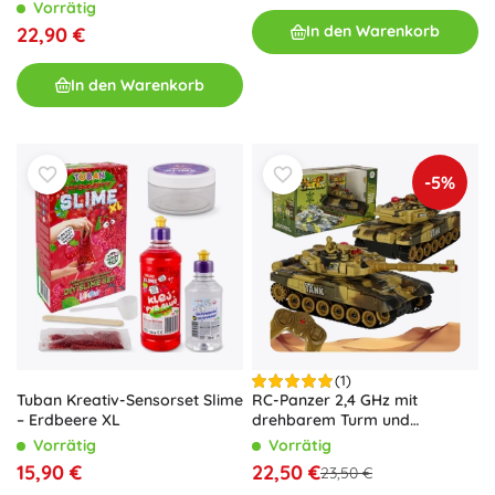
Vorrätig
In den Warenkorb
22,90 €
In den Warenkorb
-5%
(1)
Tuban Kreativ-Sensorset Slime
RC-Panzer 2,4 GHz mit
– Erdbeere XL
drehbarem Turm und
Lichteffekten – Wüstentarnung
Vorrätig
Vorrätig
15,90 €
22,50 €
23,50 €