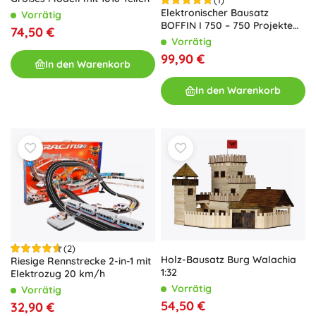
Elektronischer Bausatz
Vorrätig
BOFFIN I 750 – 750 Projekte
74,50 €
und 80 Bauteile
Vorrätig
99,90 €
In den Warenkorb
In den Warenkorb
(2)
Holz-Bausatz Burg Walachia
Riesige Rennstrecke 2-in-1 mit
1:32
Elektrozug 20 km/h
Vorrätig
Vorrätig
54,50 €
32,90 €