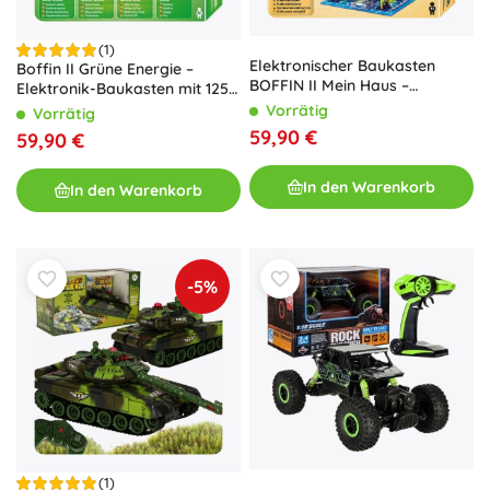
(1)
Elektronischer Baukasten
Boffin II Grüne Energie –
BOFFIN II Mein Haus –
Elektronik-Baukasten mit 125
Smartes Haus für Kinder
Projekten
Vorrätig
Vorrätig
59,90 €
59,90 €
In den Warenkorb
In den Warenkorb
-5%
(1)