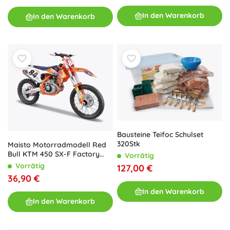
In den Warenkorb
In den Warenkorb
Bausteine Teifoc Schulset
320Stk
Maisto Motorradmodell Red
Bull KTM 450 SX-F Factory
Vorrätig
Edition 2018 Jeffrey Herlings
Vorrätig
127,00 €
#84 1:6
36,90 €
In den Warenkorb
In den Warenkorb