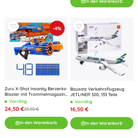
In den Warenkorb
-4%
Zuru X-Shot Insanity Berzerko
Bausatz Verkehrsflugzeug
Blaster mit Trommelmagazin
JETLINER 320, 133 Teile
+ 48 Schaumdarts
Vorrätig
Vorrätig
24,50 €
16,50 €
25,50 €
In den Warenkorb
In den Warenkorb