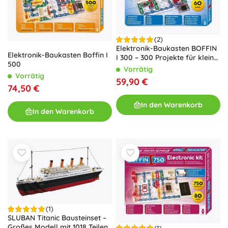
(2)
Elektronik-Baukasten BOFFIN
Elektronik-Baukasten Boffin I
I 300 – 300 Projekte für kleine
500
Elektrotechniker
Vorrätig
Vorrätig
59,90 €
74,50 €
In den Warenkorb
In den Warenkorb
(1)
SLUBAN Titanic Bausteinset –
Großes Modell mit 1018 Teilen
(1)