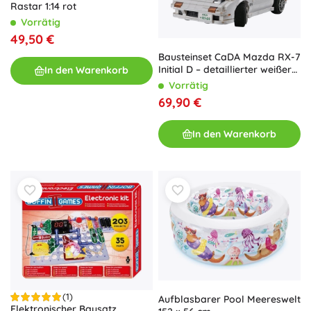
Rastar 1:14 rot
Vorrätig
49,50 €
Bausteinset CaDA Mazda RX-7
Initial D – detaillierter weißer
In den Warenkorb
Sportwagen mit 1552 Teilen
Vorrätig
69,90 €
In den Warenkorb
(1)
Aufblasbarer Pool Meereswelt
Elektronischer Bausatz