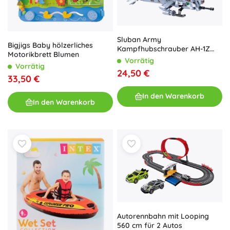
Sluban Army
Bigjigs Baby hölzerliches
Kampfhubschrauber AH-1Z
Motorikbrett Blumen
Viper – Bausatz mit 482 Teilen
Vorrätig
Vorrätig
24,50 €
33,50 €
In den Warenkorb
In den Warenkorb
Autorennbahn mit Looping
560 cm für 2 Autos