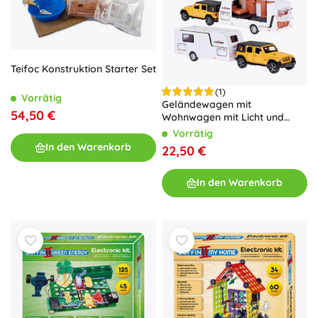
Teifoc Konstruktion Starter Set
(1)
Vorrätig
Geländewagen mit
54,50 €
Wohnwagen mit Licht und
Sound 1:32 – gelb
Vorrätig
In den Warenkorb
22,50 €
In den Warenkorb