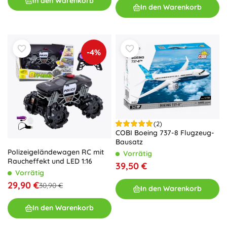
In den Warenkorb
In den Warenkorb
-4%
(2)
COBI Boeing 737-8 Flugzeug-
Bausatz
Polizeigeländewagen RC mit
Vorrätig
Raucheffekt und LED 1:16
39,50 €
Vorrätig
29,90 €
30,90 €
In den Warenkorb
In den Warenkorb