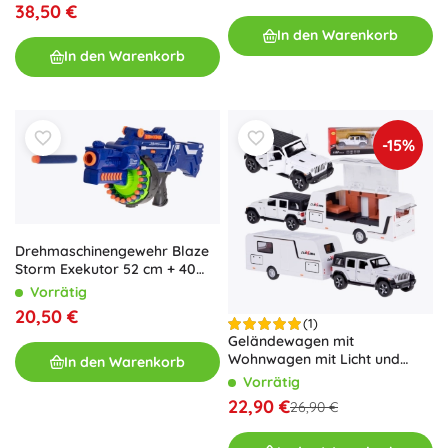
38,50 €
In den Warenkorb
In den Warenkorb
-15%
Drehmaschinengewehr Blaze
Storm Exekutor 52 cm + 40
NERF-Munition
Vorrätig
20,50 €
(1)
Geländewagen mit
Wohnwagen mit Licht und
In den Warenkorb
Sound 1:32 – weiß
Vorrätig
22,90 €
26,90 €