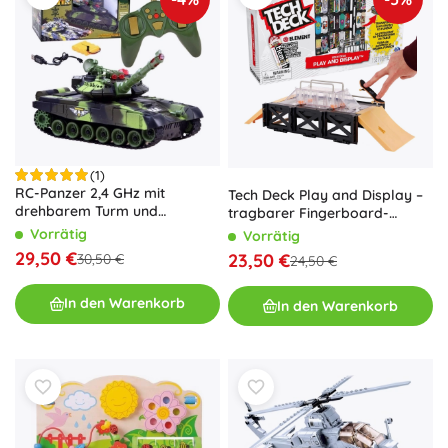
(1)
RC-Panzer 2,4 GHz mit
Tech Deck Play and Display –
drehbarem Turm und
tragbarer Fingerboard-
Lichteffekten – Grün
Skatepark mit ELEMENT-
Vorrätig
Vorrätig
Ständer
29,50 €
23,50 €
30,50 €
24,50 €
In den Warenkorb
In den Warenkorb