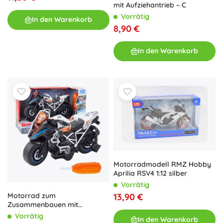
mit Aufziehantrieb – C
Vorrätig
In den Warenkorb
8,90 €
In den Warenkorb
Motorradmodell RMZ Hobby
Aprilia RSV4 1:12 silber
Vorrätig
Motorrad zum
13,90 €
Zusammenbauen mit
Beleuchtung und
Vorrätig
In den Warenkorb
Soundeffekten Schwarz