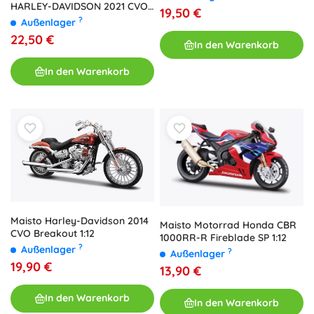
HARLEY-DAVIDSON 2021 CVO
19,50 €
Tri Glide 1:12, orange
?
Außenlager
22,50 €
In den Warenkorb
In den Warenkorb
Maisto Harley-Davidson 2014
Maisto Motorrad Honda CBR
CVO Breakout 1:12
1000RR-R Fireblade SP 1:12
?
Außenlager
?
Außenlager
19,90 €
13,90 €
In den Warenkorb
In den Warenkorb