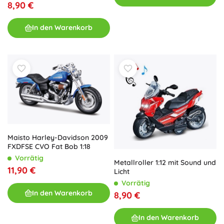
8,90 €
Rennstil
In den Warenkorb
Maisto Harley-Davidson 2009
FXDFSE CVO Fat Bob 1:18
Vorrätig
Metallroller 1:12 mit Sound und
11,90 €
Licht
Vorrätig
In den Warenkorb
8,90 €
In den Warenkorb