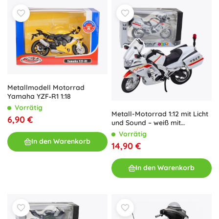
Metallmodell Motorrad
Yamaha YZF‑R1 1:18
Vorrätig
Metall-Motorrad 1:12 mit Licht
6,90 €
und Sound – weiß mit
rot‑gelben Elementen
Vorrätig
In den Warenkorb
14,90 €
In den Warenkorb