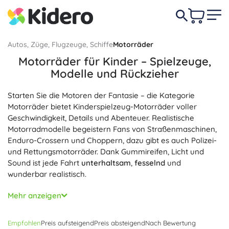
Autos, Züge, Flugzeuge, Schiffe
Motorräder
Motorräder für Kinder – Spielzeuge,
Modelle und Rückzieher
Starten Sie die Motoren der Fantasie – die Kategorie
Motorräder bietet Kinderspielzeug-Motorräder voller
Geschwindigkeit, Details und Abenteuer. Realistische
Motorradmodelle begeistern Fans von Straßenmaschinen,
Enduro-Crossern und Choppern, dazu gibt es auch Polizei-
und Rettungsmotorräder. Dank Gummireifen, Licht und
Sound ist jede Fahrt
unterhaltsam
,
fesselnd
und
wunderbar realistisch.
Wählen Sie aus Metall- und Kunststoffmotorrädern im
Mehr anzeigen
Maßstab 1:12, 1:18 oder 1:32, Motorrädern mit
Rückziehantrieb (pull-back) für einen Blitzstart sowie RC-
Empfohlen
Preis aufsteigend
Preis absteigend
Nach Bewertung
Motorrädern mit Fernsteuerung für präzise Manöver. Ein