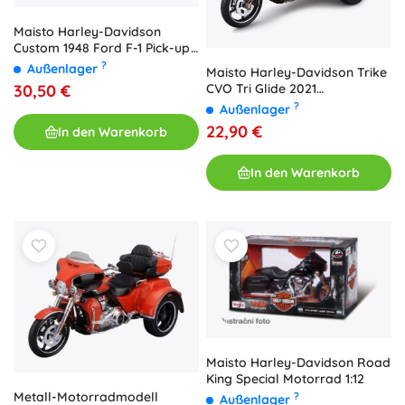
Maisto Harley-Davidson
Custom 1948 Ford F-1 Pick-up
mit 1958 FLH Duo Glide 1:24
?
Außenlager
Maisto Harley-Davidson Trike
30,50 €
CVO Tri Glide 2021
Metallmodell 1:12 metallic-rot
?
Außenlager
22,90 €
In den Warenkorb
In den Warenkorb
Maisto Harley-Davidson Road
King Special Motorrad 1:12
Metall-Motorradmodell
?
Außenlager