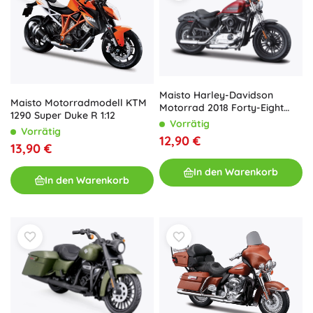
Maisto Harley-Davidson
Maisto Motorradmodell KTM
Motorrad 2018 Forty-Eight
1290 Super Duke R 1:12
Special 1:18
Vorrätig
Vorrätig
12,90 €
13,90 €
In den Warenkorb
In den Warenkorb