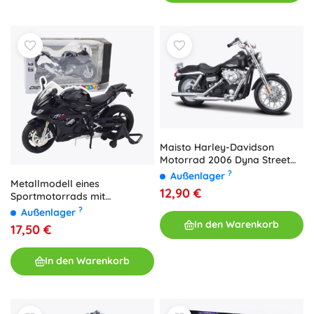
Maisto Harley-Davidson
Motorrad 2006 Dyna Street
Bob 1:18
?
Außenlager
Metallmodell eines
12,90 €
Sportmotorrads mit
Beleuchtung und Sound
?
Außenlager
schwarz 1:12
In den Warenkorb
17,50 €
In den Warenkorb