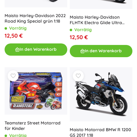
Maisto Harley-Davidson 2022
Maisto Harley-Davidson
Road King Special grün 1:18
FLHTK Electra Glide Ultra
Limited 2013 Motorrad 1:18
Vorrätig
Vorrätig
12,50 €
12,50 €
In den Warenkorb
In den Warenkorb
Teamsterz Street Motorrad
für Kinder
Maisto Motorrad BMW R 1200
GS 2017 1:18
Vorrätig