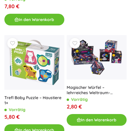
7,80 €
In den Warenkorb
Magischer Würfel –
lehrreiches Weltraum-
Trefl Baby Puzzle – Haustiere
Spielzeug
Vorrätig
1+
2,80 €
Vorrätig
5,80 €
In den Warenkorb
In den Warenkorb