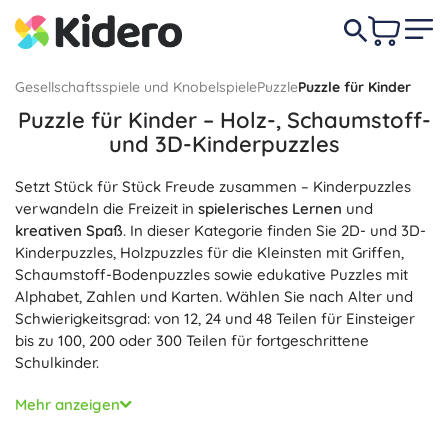
Gesellschaftsspiele und Knobelspiele
Puzzle
Puzzle für Kinder
Puzzle für Kinder – Holz-, Schaumstoff-
und 3D-Kinderpuzzles
Setzt Stück für Stück Freude zusammen – Kinderpuzzles
verwandeln die Freizeit in
spielerisches Lernen
und
kreativen Spaß
. In dieser Kategorie finden Sie 2D- und 3D-
Kinderpuzzles, Holzpuzzles für die Kleinsten mit Griffen,
Schaumstoff-Bodenpuzzles sowie edukative Puzzles mit
Alphabet, Zahlen und Karten. Wählen Sie nach Alter und
Schwierigkeitsgrad: von 12, 24 und 48 Teilen für Einsteiger
bis zu 100, 200 oder 300 Teilen für fortgeschrittene
Schulkinder.
Kinderpuzzles fördern auf natürliche Weise die
Mehr anzeigen
Feinmotorik
, logisches Denken, Konzentration und Geduld
und unterstützen die Hand-Auge-Koordination.