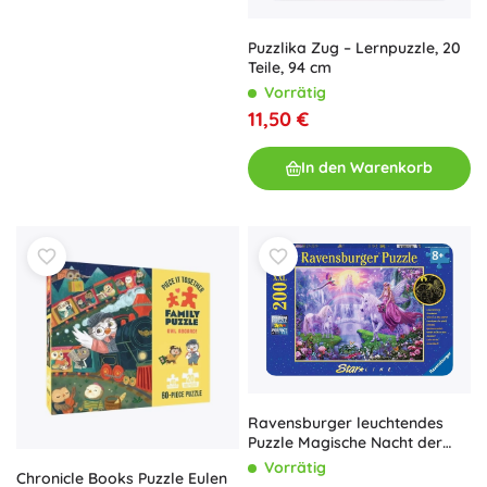
Puzzlika Zug – Lernpuzzle, 20
Teile, 94 cm
Vorrätig
11,50 €
In den Warenkorb
Ravensburger leuchtendes
Puzzle Magische Nacht der
Einhörner XXL 200 Teile
Vorrätig
Chronicle Books Puzzle Eulen