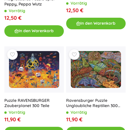
Maschinen
Vorrätig
Peppy, Peppa Wutz
12,50 €
Vorrätig
12,50 €
In den Warenkorb
In den Warenkorb
Ravensburger Puzzle
Puzzle RAVENSBURGER
Unglaubliche Reptilien 300
Zauberplanet 300 Teile
Teile
Vorrätig
Vorrätig
11,90 €
11,90 €