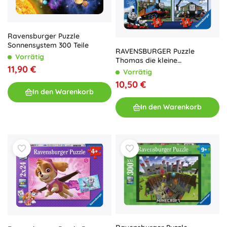
Ravensburger Puzzle
Sonnensystem 300 Teile
RAVENSBURGER Puzzle
Vorrätig
Thomas die kleine
11,90 €
Lokomotive 4-in-1 (12,16,20,24
Vorrätig
Teile)
10,50 €
In den Warenkorb
In den Warenkorb