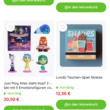
In den Warenkorb
In den Warenkorb
Londji Taschen-Spiel Shakes
Just Play Alles steht Kopf 2 –
Vorrätig
Set mit 5 Emotionsfiguren von
Disney Pixar
12,50 €
Vorrätig
20,50 €
In den Warenkorb