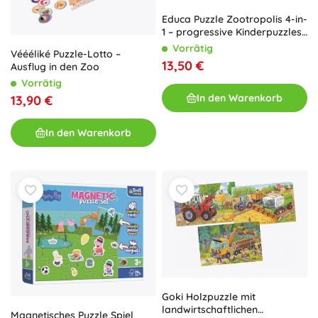
Educa Puzzle Zootropolis 4-in-
1 – progressive Kinderpuzzles
(50, 80, 100 und 150 Teile)
Vorrätig
Véééliké Puzzle-Lotto –
13,50 €
Ausflug in den Zoo
Vorrätig
In den Warenkorb
13,90 €
In den Warenkorb
Goki Holzpuzzle mit
landwirtschaftlichen
Magnetisches Puzzle Spiel