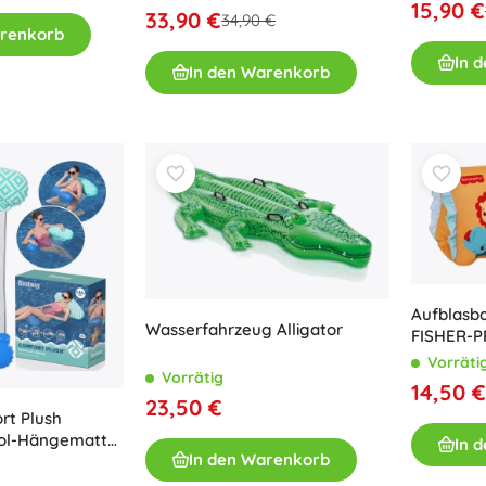
15,90 €
Bluey
33,90 €
34,90 €
arenkorb
Outdoor-Spiele
In 
Kinderfahrzeuge
In den Warenkorb
Sandspielzeug
Jurassic World
Wasserspielzeug
Seifenblasen
+
Mehr anzeigen
DC
Puppen und Babys
Puppen
Wednesday
Aufblasb
Zubehör für Baby-Puppen
Wasserfahrzeug Alligator
FISHER-P
Babypuppen
Schutz
Vorräti
Zubehör für Puppen
Vorrätig
14,50 €
Die Eiskönigin
Stoffpuppen
23,50 €
rt Plush
+
Mehr anzeigen
ool-Hängematte
In 
In den Warenkorb
e