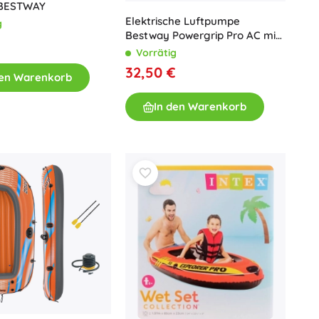
 BESTWAY
Elektrische Luftpumpe
g
Bestway Powergrip Pro AC mit
4 Adaptern
Vorrätig
32,50 €
den Warenkorb
In den Warenkorb