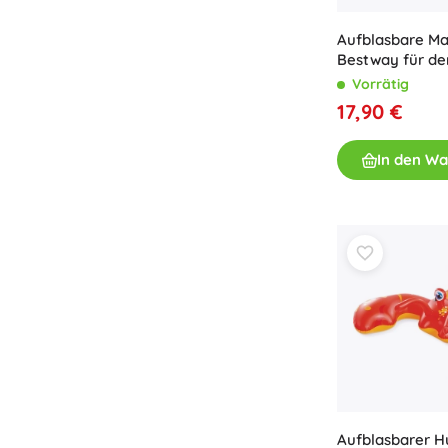
Zubehör
Aufblasbare M
Batterien
Bestway für de
Ersatzteile
Vorrätig
17,90 €
Pumpen
In den W
Geschenkgutscheine
Aufblasbarer 