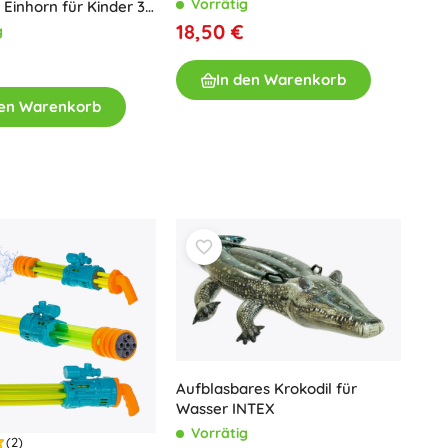
Vorrätig
inhorn für Kinder 3–
 Wal
18,50 €
g
In den Warenkorb
den Warenkorb
Aufblasbares Krokodil für
Wasser INTEX
Vorrätig
(2)