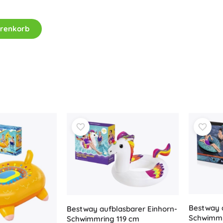
Ausstattung für Kinder
Sicherheit
arenkorb
Füttern und Stillen
Baden
Schlaf
Kinderwagen
+
Mehr anzeigen
Elektronisches Spielzeug
Ferngesteuertes Spielzeug
Spielkonsolen
Drohnen
Siehe
Mikroskope und Teleskope
+
Mehr anzeigen
Bestway 
Bestway aufblasbarer Einhorn-
Schwimmr
Schwimmring 119 cm