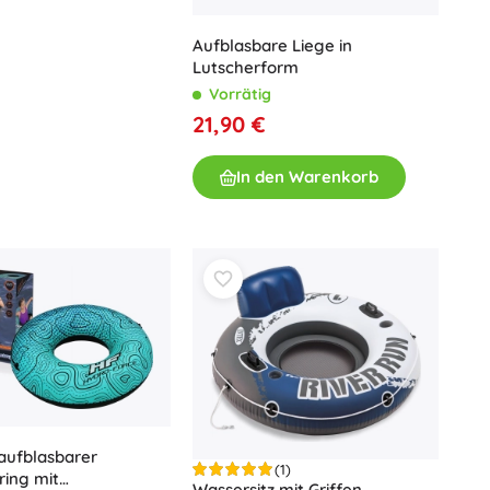
Waffen
Aufblasbare Liege in
Pistolen
Lutscherform
Schwerter und Dolche
Vorrätig
Wasserpistolen
21,90 €
Bögen
Armbrüste
In den Warenkorb
+
Mehr anzeigen
Kinderkleidung
Babybekleidung
T-Shirts
Schuhe
Sweatshirts und Pullover
Socken und Strumpfwaren
+
Mehr anzeigen
aufblasbarer
(1)
ing mit
Wassersitz mit Griffen