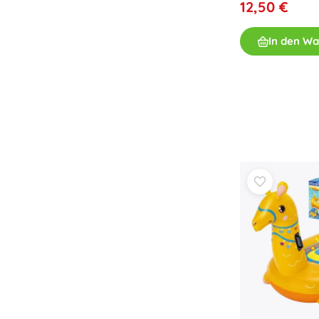
12,50 €
Spielzeug für die Kleinsten
Rasseln, Beißringe und Schnuller
In den W
Interaktive Spielzeuge
Steckspiele, Klopfspiele, Bausteine
Kuscheltiere und Schmusetücher
Schiebe- und Ziehspielzeug
+
Mehr anzeigen
Badewannenspielzeug