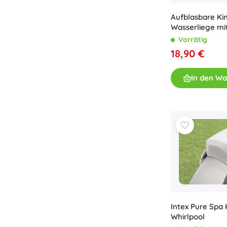
Aufblasbare Ki
Wasserliege mi
und Sonnendac
Vorrätig
18,90 €
In den W
Intex Pure Spa 
Whirlpool