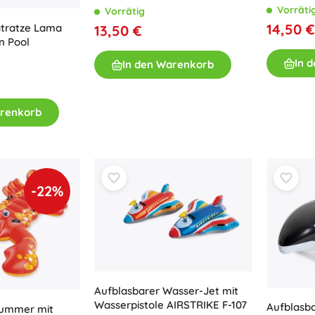
Reparatur
Vorräti
Vorrätig
Bücher
14,50 €
atratze Lama
13,50 €
Arbeits- und Spaßhefte
n Pool
Für die Kleinsten
In 
In den Warenkorb
Buchzubehör
Postkarten
arenkorb
Für kleine Erzählerinnen und Erzähler
+
Mehr anzeigen
Ladenausstattung
-22%
Aufblasbarer Wasser-Jet mit
Wasserpistole AIRSTRIKE F-107
Aufblasb
Hummer mit