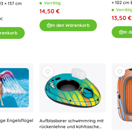
× 102 cm
Vorrätig
13 × 137 cm
Vorräti
14,50 €
13,50 €
 €
In den Warenkorb
In 
arenkorb
ege Engelsflügel
Aufblasbarer schwimmring mit
rückenlehne und kühltasche