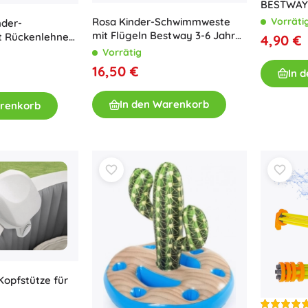
BESTWAY E
6 Jahre –
Vorräti
Rosa Kinder-Schwimmweste
nder-
mit Flügeln Bestway 3-6 Jahre,
t Rückenlehne
4,90 €
19-30 kg
h, rosa
Vorrätig
16,50 €
In 
In den Warenkorb
arenkorb
Kopfstütze für