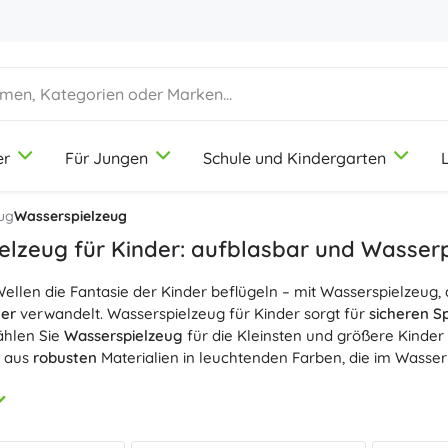
er
Für Jungen
Schule und Kindergarten
1-3 Jahre
1-3 Jahre
1-3 Jahre
Künstlerbedarf
Duplo
Berufespiele
ug
Wasserspielzeug
Knete
Schönheitssalon
elzeug für Kinder: aufblasbar und Wasserp
Buntstifte
Köche
Wellen die Fantasie der Kinder beflügeln – mit Wasserspielzeug,
Filzstifte
Laden spielen
9-12 Jahre
9-12 Jahre
9-12 Jahre
Icons
er
verwandelt. Wasserspielzeug für Kinder sorgt für
sicheren S
Stempel
Werkstatt
ählen Sie
Wasserspielzeug
für die Kleinsten und größere Kinde
Schürzen und Tischdecken
Haushalt
e aus
robusten
Materialien in leuchtenden Farben, die im Wasser 
+
+
Mehr anzeigen
Mehr anzeigen
Disney
 am Pool oder Strand sind
Aufblasbare Spielzeuge
ideal – Rin
sparend
und im Handumdrehen bereit für
Wasserspiele
sind. K
ng:
Wasserpistolen
sorgen für
jede Menge Lachen
und beleben j
Trinkflaschen
Lizenzen