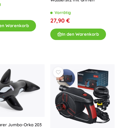
flicken
g
Für Mädchen
Vorrätig
Schmuck
27,90 €
Handtaschen
den Warenkorb
Schmuckkästchen
In den Warenkorb
arer Jumbo-Orka 203