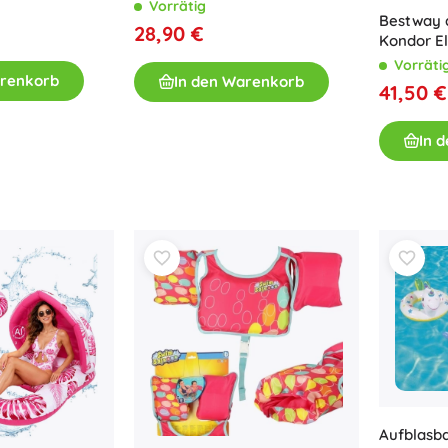
169 × 137 cm bestway
Vorrätig
Bestway 
28,90 €
Kondor El
Vorräti
arenkorb
In den Warenkorb
41,50 €
In 
Aufblasb