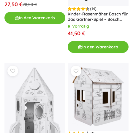
27,50 €
28,50 €
(14)
Kinder-Rasenmäher Bosch für
In den Warenkorb
das Gärtner-Spiel – Bosch
Rasenmäher mit Licht- und
Vorrätig
Soundmodul
41,50 €
In den Warenkorb