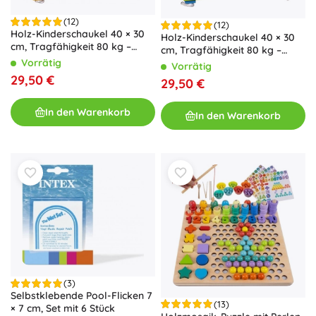
(12)
(12)
Holz-Kinderschaukel 40 × 30
Holz-Kinderschaukel 40 × 30
cm, Tragfähigkeit 80 kg –
cm, Tragfähigkeit 80 kg –
Rosa
Blau-grün
Vorrätig
Vorrätig
29,50 €
29,50 €
In den Warenkorb
In den Warenkorb
(3)
Selbstklebende Pool-Flicken 7
(13)
× 7 cm, Set mit 6 Stück