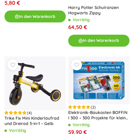
5,80 €
Harry Potter Schulranzen
Hogwarts Zippy
In den Warenkorb
Vorrätig
64,50 €
In den Warenkorb
(2)
Elektronik-Baukasten BOFFIN
(4)
I 300 – 300 Projekte für kleine
Trike Fix Mini Kinderlaufrad
Elektrotechniker
und Dreirad 3-in-1 – Gelb
Vorrätig
Vorrätig
59,90 €