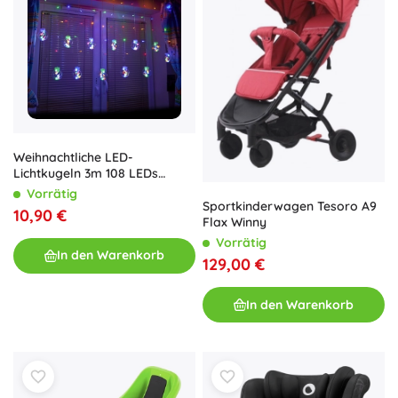
Weihnachtliche LED-
Lichtkugeln 3m 108 LEDs
Mehrfarbig
Vorrätig
Sportkinderwagen Tesoro A9
10,90 €
Flax Winny
Vorrätig
In den Warenkorb
129,00 €
In den Warenkorb