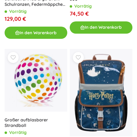
Schulranzen, Federmäppchen,
Vorrätig
Beutel
Vorrätig
74,50 €
129,00 €
In den Warenkorb
In den Warenkorb
Großer aufblasbarer
Strandball
Vorrätig