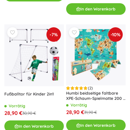
In den Warenkorb
-7%
-10%
(2)
Humbi beidseitige faltbare
Fußballtor für Kinder 2in1
XPE-Schaum-Spielmatte 200 ×
180 × 1 cm Weltkarte und
Vorrätig
Vorrätig
Straßen
28,90 €
28,90 €
31,90 €
30,90 €
In den Warenkorb
In den Warenkorb