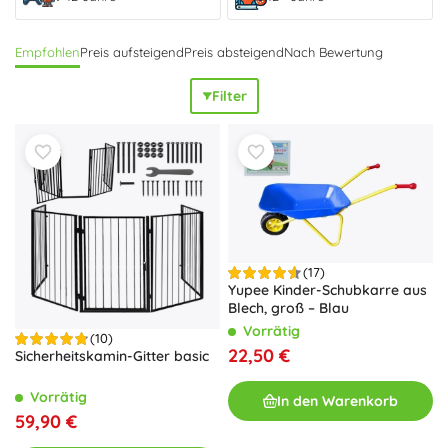
Empfohlen
Preis aufsteigend
Preis absteigend
Nach Bewertung
Filter
(17)
Yupee Kinder-Schubkarre aus
Blech, groß – Blau
Vorrätig
(10)
22,50 €
Sicherheitskamin-Gitter basic
Vorrätig
In den Warenkorb
59,90 €