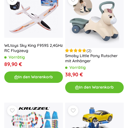
WLtoys Sky King F959S 2,4GHz
RC Flugzeug
(2)
Smoby Little Pony Rutscher
Vorrätig
mit Anhänger
89,90 €
Vorrätig
38,90 €
In den Warenkorb
In den Warenkorb