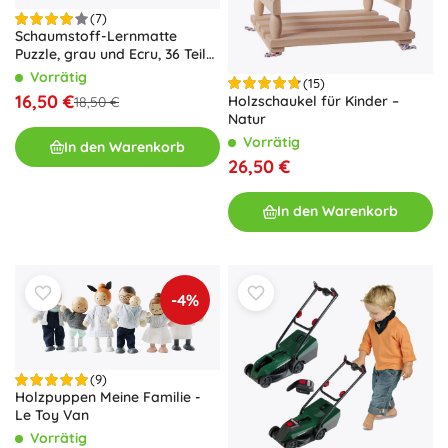
(7)
Schaumstoff-Lernmatte
Puzzle, grau und Ecru, 36 Teile,
150 × 150 cm
Vorrätig
(15)
16,50 €
Holzschaukel für Kinder –
18,50 €
Natur
Vorrätig
In den Warenkorb
26,50 €
In den Warenkorb
-4%
(9)
Holzpuppen Meine Familie -
Le Toy Van
Vorrätig