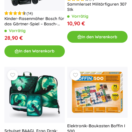
Sammlerset Militärfiguren 307
Stk
(14)
Vorrätig
Kinder-Rasenmäher Bosch für
10,90 €
das Gärtner-Spiel – Bosch-
Rasenmäher
Vorrätig
In den Warenkorb
28,90 €
In den Warenkorb
Elektronik-Baukasten Boffin I
Schulset BAAGL Ergo Drak:
500