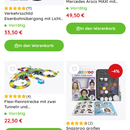
Mercedes Arocs MAXI mit
Wasserwerfer
Vorrätig
(11)
Verkehrsschild
49,50 €
Eisenbahnübergang mit Licht
und Sound 78 cm KLEIN
Vorrätig
In den Warenkorb
33,50 €
In den Warenkorb
-4%
(4)
Flexi-Rennstrecke mit zwei
Tunneln und
batteriebetriebenen Autos
Vorrätig
22,50 €
(2)
Snazaroo großes