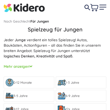
Nach Geschlecht
Für Jungen
Spielzeug für Jungen
Jeder
Junge
verdient ein tolles Spielzeug! Autos,
Baukästen, Actionfiguren – all das finden Sie in unserem
breiten Angebot. Spielzeug für Jungen unterstützt
logisches Denken, Kreativität und Spaß
.
Wählen Sie aus
sicheren und hochwertigen Spielzeugen
Mehr anzeigen
für Jungen aller Altersgruppen. Ob er Abenteuer, Sport
oder Wissenschaft mag, wir haben das richtige Spielzeug
für ihn.
0-12 Monate
1-3 Jahre
3-5 Jahre
6-9 Jahre
9-12 Jahre
12+ Jahre