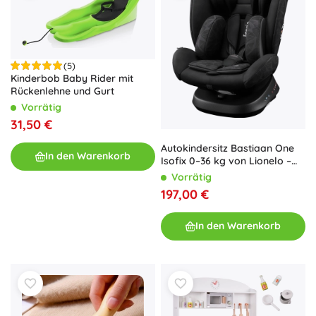
(5)
Kinderbob Baby Rider mit
Rückenlehne und Gurt
Vorrätig
31,50 €
Autokindersitz Bastiaan One
In den Warenkorb
Isofix 0–36 kg von Lionelo –
Black Onyx
Vorrätig
197,00 €
In den Warenkorb