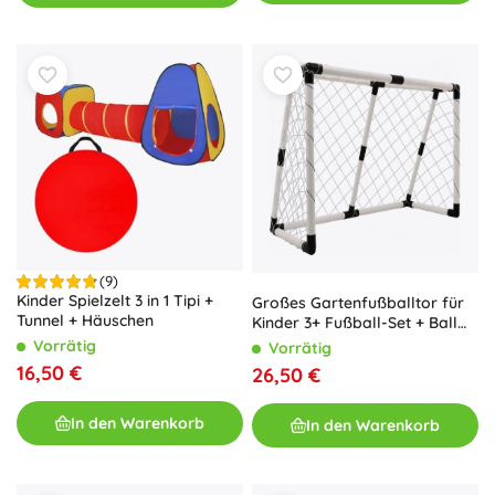
(9)
Kinder Spielzelt 3 in 1 Tipi +
Großes Gartenfußballtor für
Tunnel + Häuschen
Kinder 3+ Fußball-Set + Ball
mit Pumpe
Vorrätig
Vorrätig
16,50 €
26,50 €
In den Warenkorb
In den Warenkorb