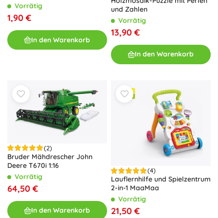
Holzmosaik-Puzzle mit Perlen
Vorrätig
und Zahlen
1,90 €
Vorrätig
13,90 €
In den Warenkorb
In den Warenkorb
(2)
Bruder Mähdrescher John
Deere T670i 1:16
(4)
Vorrätig
Lauflernhilfe und Spielzentrum
64,50 €
2-in-1 MaaMaa
Vorrätig
21,50 €
In den Warenkorb