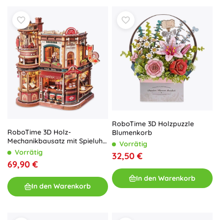
RoboTime 3D Holzpuzzle
RoboTime 3D Holz-
Blumenkorb
Mechanikbausatz mit Spieluhr
Vorrätig
– Kaffeefabrik
Vorrätig
32,50 €
69,90 €
In den Warenkorb
In den Warenkorb