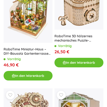
RoboTime 3D hölzernes
mechanisches Puzzle-
Schmuckkästchen
Vorrätig
RoboTime Miniatur-Haus –
26,50 €
DIY-Bausatz Gartenterrasse
mit LED
Vorrätig
In den Warenkorb
46,90 €
In den Warenkorb