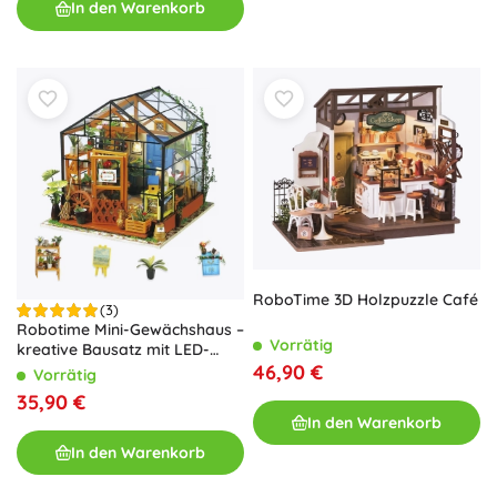
In den Warenkorb
RoboTime 3D Holzpuzzle Café
(3)
Robotime Mini-Gewächshaus –
Vorrätig
kreative Bausatz mit LED-
Beleuchtung
46,90 €
Vorrätig
35,90 €
In den Warenkorb
In den Warenkorb