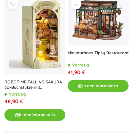
Miniaturhaus Tipsy Restaurant
Vorrätig
41,90 €
ROBOTIME FALLING SAKURA
In den Warenkorb
3D-Buchstütze mit
warmweißer LED-Beleuchtung
Vorrätig
(Holz-Bausatz)
48,90 €
In den Warenkorb