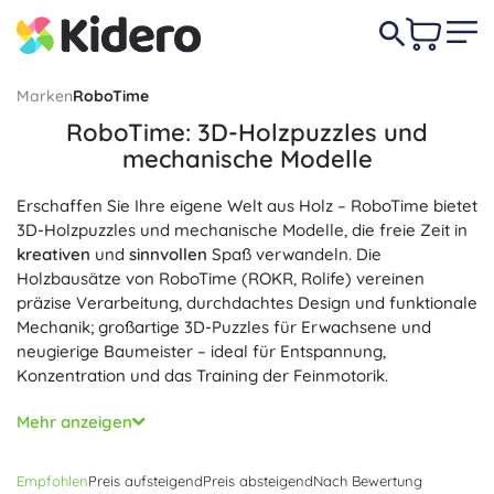
Marken
RoboTime
RoboTime: 3D-Holzpuzzles und
mechanische Modelle
Erschaffen Sie Ihre eigene Welt aus Holz – RoboTime bietet
3D-Holzpuzzles und mechanische Modelle, die freie Zeit in
kreativen
und
sinnvollen
Spaß verwandeln. Die
Holzbausätze von RoboTime (ROKR, Rolife) vereinen
präzise Verarbeitung, durchdachtes Design und funktionale
Mechanik; großartige 3D-Puzzles für Erwachsene und
neugierige Baumeister – ideal für Entspannung,
Konzentration und das Training der Feinmotorik.
Jedes Set enthält lasergeschnittene Teile aus
Mehr anzeigen
hochwertigem Sperrholz mit passgenauen Verbindungen,
die mit
beeindruckender Präzision
ineinander greifen.
Empfohlen
Preis aufsteigend
Preis absteigend
Nach Bewertung
Mechanische 3D-Puzzles nutzen Zahnräder, Gummibänder