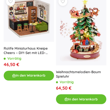
Rolife Miniaturhaus Kneipe
Cheers – DIY-Set mit LED-
Beleuchtung
Vorrätig
46,50 €
Weihnachtsmelodien-Baum
In den Warenkorb
Spieluhr
Vorrätig
64,50 €
In den Warenkorb