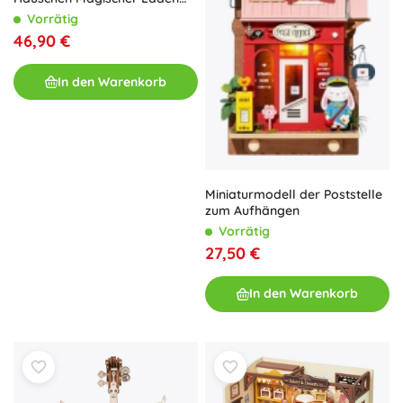
der Hexe Kiki mit LED
Vorrätig
46,90 €
In den Warenkorb
Miniaturmodell der Poststelle
zum Aufhängen
Vorrätig
27,50 €
In den Warenkorb