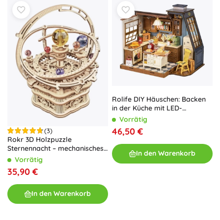
Rolife DIY Häuschen: Backen
in der Küche mit LED-
Beleuchtung, 359 Teile
Vorrätig
46,50 €
(3)
Rokr 3D Holzpuzzle
Sternennacht – mechanisches
In den Warenkorb
Planetarium mit Spieluhr
Vorrätig
35,90 €
In den Warenkorb