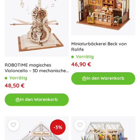
Miniaturbäckerei Beck von
Rolife
Vorrätig
46,90 €
ROBOTIME magisches
Violoncello – 3D mechanisches
Holzpuzzle und Spieluhr
Vorrätig
In den Warenkorb
48,50 €
In den Warenkorb
-3%